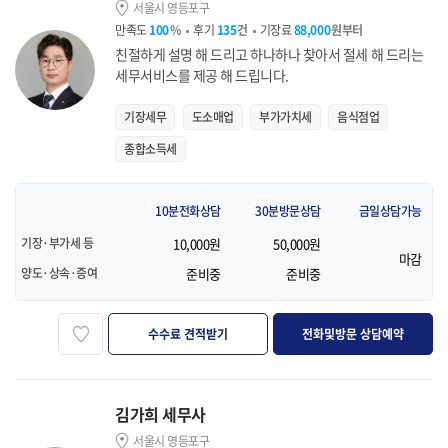
서울시 영등포구
만족도
100
%
후기
135
건
기장료
88,000
원부터
친절하게 설명 해 드리고 하나하나 찾아서 절세 해 드리는
세무서비스를 제공 해 드립니다.
기장세무
도소매업
부가가치세
음식점업
종합소득세
10분전화상담
30분방문상담
금일상담가능
기장·부가세 등
10,000원
50,000원
마감
양도·상속·증여
준비중
준비중
즐겨찾기
수수료 견적받기
전화및방문 상담예약
김가희 세무사
서울시 영등포구