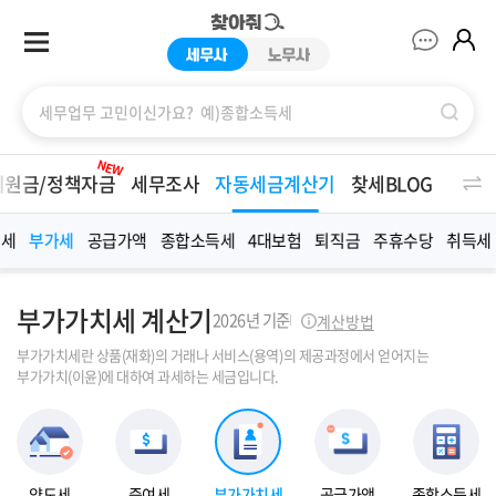
찾아줘세무사
NEW
지원금/정책자금
세무조사
자동세금계산기
찾세BLOG
여세
부가세
공급가액
종합소득세
4대보험
퇴직금
주휴수당
취득세
부가가치세 계산기
2026년 기준
계산방법
부가가치세란 상품(재화)의 거래나 서비스(용역)의 제공과정에서 얻어지는
부가가치(이윤)에 대하여 과세하는 세금입니다.
양도세
증여세
부가가치세
공급가액
종합소득세