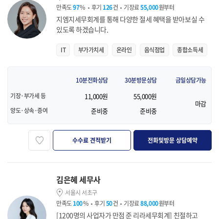
만족도
97
%
후기
126
건
기장료
55,000
원부터
지엠지세무회계를 통해 다양한 절세 혜택을 받아보실 수
있도록 하겠습니다.
IT
부가가치세
온라인
음식점업
종합소득세
10분전화상담
30분방문상담
금일상담가능
기장·부가세 등
11,000원
55,000원
마감
양도·상속·증여
준비중
준비중
즐겨찾기
수수료 견적받기
전화및방문 상담예약
김은혜 세무사
서울시 서초구
만족도
100
%
후기
50
건
기장료
88,000
원부터
[1200명의 사업자가 만점 준 리라세무회계] 친절하고