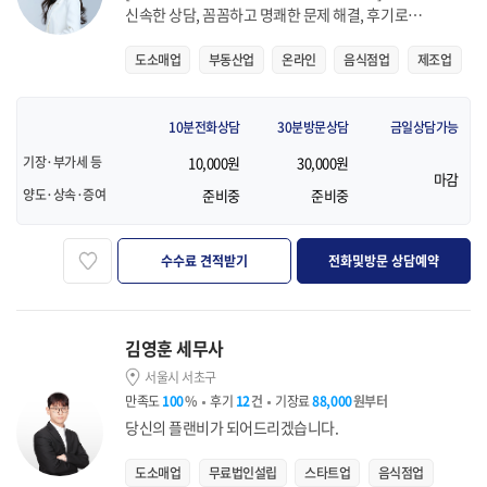
신속한 상담, 꼼꼼하고 명쾌한 문제 해결, 후기로
증명합니다.
도소매업
부동산업
온라인
음식점업
제조업
10분전화상담
30분방문상담
금일상담가능
기장·부가세 등
10,000원
30,000원
마감
양도·상속·증여
준비중
준비중
즐겨찾기
수수료 견적받기
전화및방문 상담예약
김영훈 세무사
서울시 서초구
만족도
100
%
후기
12
건
기장료
88,000
원부터
당신의 플랜비가 되어드리겠습니다.
도소매업
무료법인설립
스타트업
음식점업