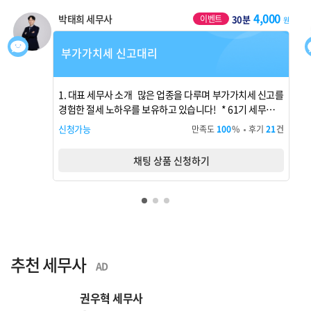
4,000
박태희 세무사
이벤트
30분
원
부가가치세 신고대리
1. 대표 세무사 소개 많은 업종을 다루며 부가가치세 신고를
경험한 절세 노하우를 보유하고 있습니다! * 61기 세무사시
험 합격 * 61기 세무사 집행부 일원 * 노원구 마...
신청가능
만족도
100
%
후기
21
건
채팅 상품 신청하기
추천 세무사
AD
권우혁 세무사