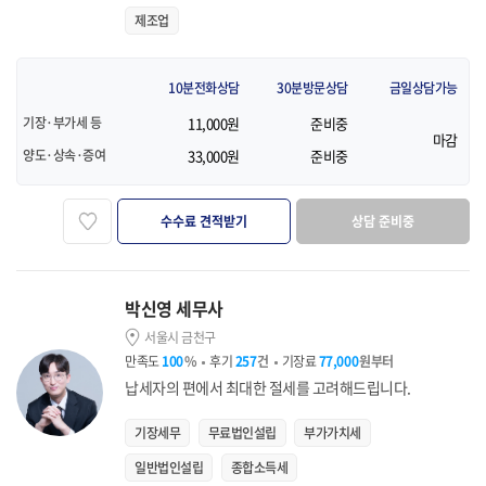
제조업
10분전화상담
30분방문상담
금일상담가능
기장·부가세 등
11,000원
준비중
마감
양도·상속·증여
33,000원
준비중
즐겨찾기
수수료 견적받기
상담 준비중
박신영 세무사
서울시 금천구
만족도
100
%
후기
257
건
기장료
77,000
원부터
납세자의 편에서 최대한 절세를 고려해드립니다.
기장세무
무료법인설립
부가가치세
일반법인설립
종합소득세